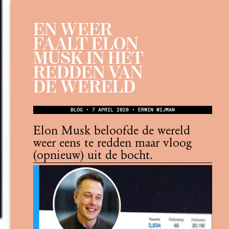
EN WEER
FAALT ELON
MUSK IN HET
REDDEN VAN
DE WERELD
BLOG • 7 APRIL 2020 • ERWIN WIJMAN
Elon Musk beloofde de wereld
weer eens te redden maar vloog
(opnieuw) uit de bocht.