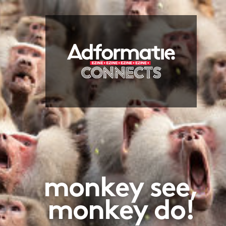
monkey see,
monkey do!