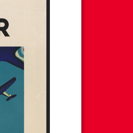
11
/
12