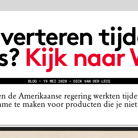
teren tijdens
Kijk naar WOII
OG • 19 MEI 2020 • DICK VAN DER LECQ
rikaanse regering werkten tijdens WOII
en voor producten die je niet eens kon