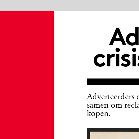
Adver
crisis?
BL
Adverteerders en de Ame
samen om reclame te mak
kopen.