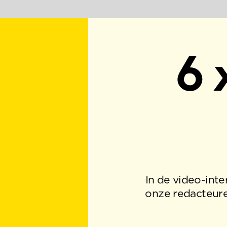
6 x 
C
In de video-interviewserie
onze redacteuren met marc
im
‘HOE MOET JE NU A
ORGANISATIE ADVERT
ZONDER DAT JE ALS 
PROFITEUR WORDT GEZ