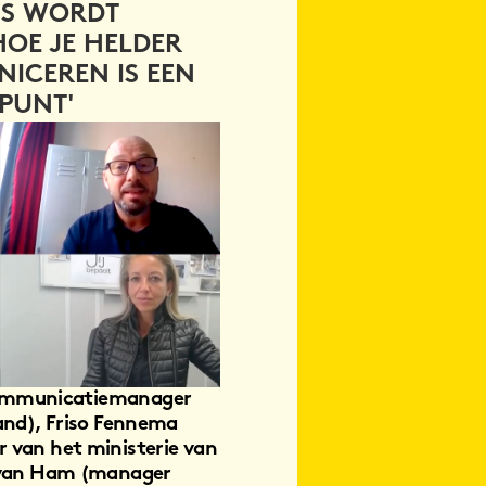
5
/
12