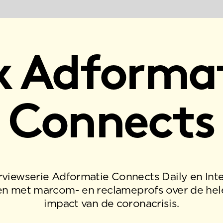
Adformatie
onnects
 Adformatie Connects Daily en International praten
om- en reclameprofs over de hele wereld over de
pact van de coronacrisis.
LS
'DE CRISIS WORDT
EREN
COMPLEXER. HOE JE HELDER
EEN
BLIJFT COMMUNICEREN IS EEN
IEN?’
ZORGPUNT'