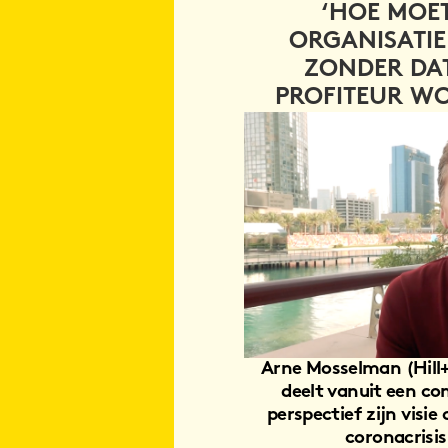
Arne Mosselman (Hill+Knowlton St
deelt vanuit een communicatie-
perspectief zijn visie op de gevolg
coronacrisis voor Dubai.
‘EXPO 2020 ZOU ÉÉN V
MEEST SUCCESVOLL
TENTOONSTELLINGEN 