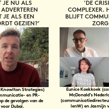
Eunice Koekkoek (communicatiemanager
rategies)
McDonald’s Nederland), Friso Fennema
 en PR-
(communicatiedirecteur van het ministerie van
en van de
IenW) en Jasmijn van Ham (manager
marketing bij Bruynzeel Keukens) over de rol die
communicatie kan en zou moeten spelen in de
tweede fase van de coronacrisis.
AN DE
‘NU COMMUNICEREN OVER
E
DUURZAAMHEID IS EEN
OOIT
BALANCEER-ACT EN DAT DURFT