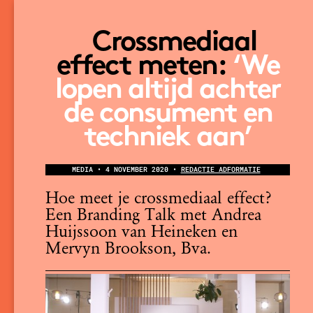
Crossmediaal
effect meten:
‘We
lopen altijd achter
de consument en
techniek aan’
MEDIA • 4 NOVEMBER 2020 •
REDACTIE ADFORMATIE
Hoe meet je crossmediaal effect?
Een Branding Talk met Andrea
Huijssoon van Heineken en
Mervyn Brookson, Bva.