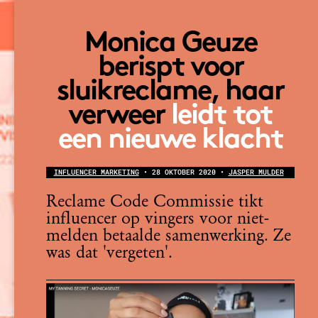
Monica Geuze
berispt voor
sluikreclame, haar
verweer
leidt tot
een nieuwe klacht
INFLUENCER MARKETING
• 28 OKTOBER 2020 •
J
ASPER MULDER
Reclame Code Commissie tikt
influencer op vingers voor niet-
melden betaalde samenwerking. Ze
was dat 'vergeten'.